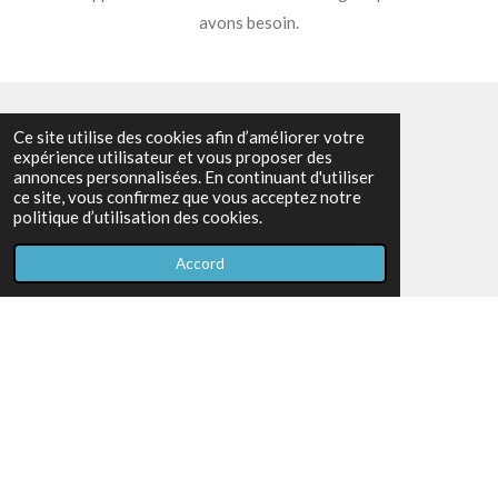
avons besoin.
Ce site utilise des cookies afin d’améliorer votre
Accueil
expérience utilisateur et vous proposer des
annonces personnalisées. En continuant d'utiliser
A propos
ce site, vous confirmez que vous acceptez notre
politique d’utilisation des cookies.
Opéra Bouffe
Accord
LGA Golf
Infos LGA golf
Sponsors
Galerie
© 2023 - 2026 Lions Club Liège Airport
Propulsé par
Webador