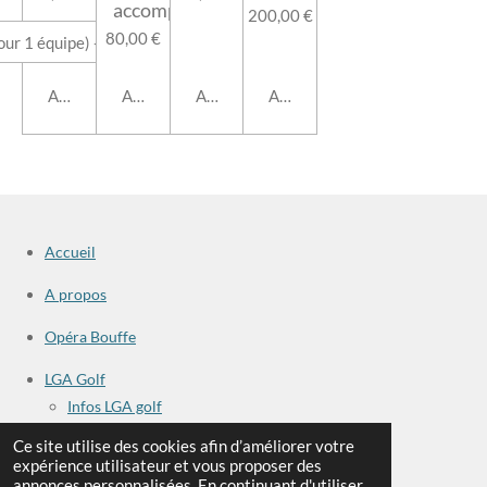
accompagnant
200,00 €
80,00 €
Ajouter au panier
Ajouter au panier
Ajouter au panier
Ajouter au panier
Accueil
A propos
Opéra Bouffe
LGA Golf
Infos LGA golf
Ce site utilise des cookies afin d’améliorer votre
Sponsors
expérience utilisateur et vous proposer des
Galerie
annonces personnalisées. En continuant d'utiliser