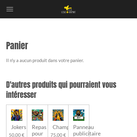
Passer
au
contenu
principal
Panier
Il n'y a aucun produit dans votre panier.
D'autres produits qui pourraient vous
intéresser
Jokers
Repas
Champagne
Panneau
pour
publicitaire
50,00 €
75,00 €